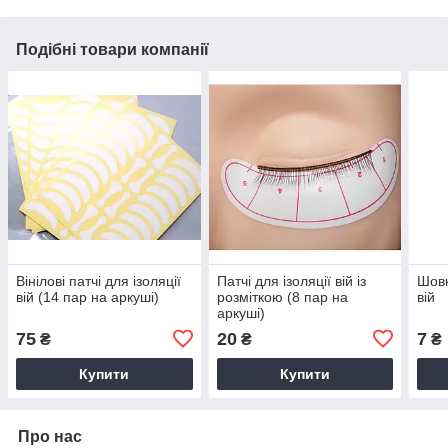
Подібні товари компанії
Вінілові патчі для ізоляції
Патчі для ізоляції вій із
Шовк
вій (14 пар на аркуші)
розміткою (8 пар на
вій
аркуші)
75
20
7
₴
₴
₴
Купити
Купити
Про нас