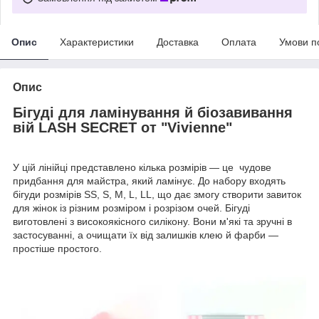
Опис
Характеристики
Доставка
Оплата
Умови п
Опис
Бігуді для ламінування й біозавивання
вій LASH SECRET от "Vivienne"
У цій лінійці представлено кілька розмірів — це чудове
придбання для майстра, який ламінує. До набору входять
бігуди розмірів SS, S, M, L, LL, що дає змогу створити завиток
для жінок із різним розміром і розрізом очей. Бігуді
виготовлені з високоякісного силікону. Вони м'які та зручні в
застосуванні, а очищати їх від залишків клею й фарби —
простіше простого.