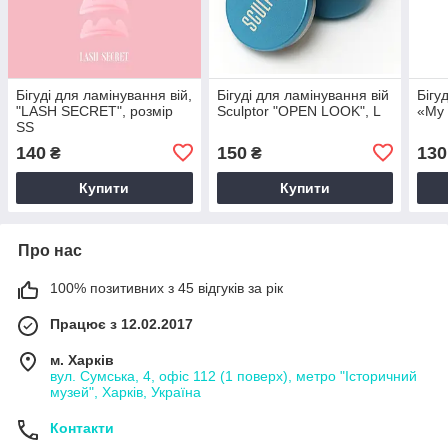
Бігуді для ламінування вій,
Бігуді для ламінування вій
Бігу
"LASH SECRET", розмір
Sculptor "OPEN LOOK", L
«My 
SS
140
150
130
₴
₴
Купити
Купити
Про нас
100% позитивних з 45 відгуків за рік
Працює з 12.02.2017
м. Харків
вул. Сумська, 4, офіс 112 (1 поверх), метро "Історичний
музей", Харків, Україна
Контакти