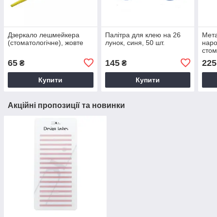
Дзеркало лешмейкера
Палітра для клею на 26
Мета
(стоматологічне), жовте
лунок, синя, 50 шт.
наро
стом
65
145
225
₴
₴
Купити
Купити
Акційні пропозиції та новинки