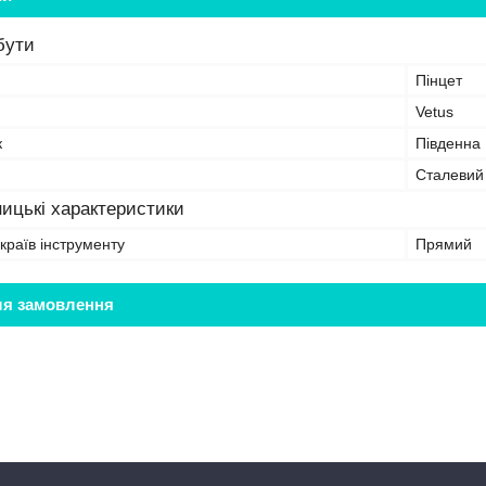
бути
Пінцет
Vetus
к
Південна
Сталевий
ицькі характеристики
країв інструменту
Прямий
ля замовлення