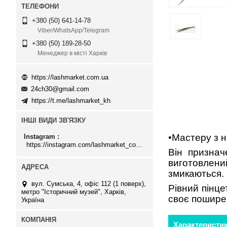
+380 (50) 641-14-78
Viber/WhatsApp/Telegram
+380 (50) 189-28-50
Менеджер в місті Харків
https://lashmarket.com.ua
24ch30@gmail.com
https://t.me/lashmarket_kh
ІНШІ ВИДИ ЗВ'ЯЗКУ
•Мастеру з н
Instagram
https://instagram.com/lashmarket_com_ua
Він признач
виготовлений
змикаються. 
вул. Сумська, 4, офіс 112 (1 поверх),
Рівний пінц
метро "Історичний музей", Харків,
своє поширен
Україна
Характеристи