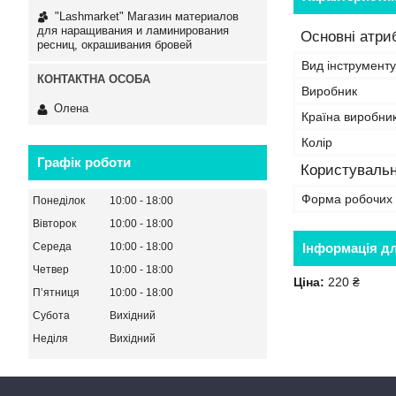
"Lashmarket" Магазин материалов
для наращивания и ламинирования
Основні атри
ресниц, окрашивания бровей
Вид інструменту
Виробник
Олена
Країна виробни
Колір
Графік роботи
Користувальн
Форма робочих 
Понеділок
10:00
18:00
Вівторок
10:00
18:00
Інформація д
Середа
10:00
18:00
Четвер
10:00
18:00
Ціна:
220 ₴
Пʼятниця
10:00
18:00
Субота
Вихідний
Неділя
Вихідний