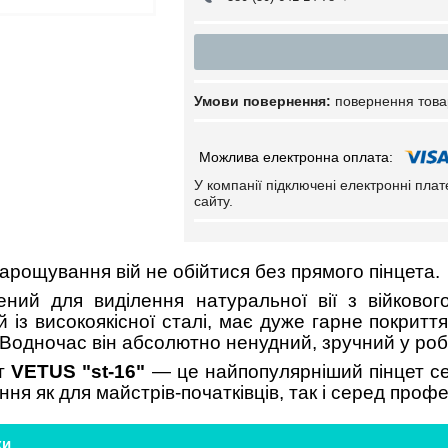
повернення това
У компанії підключені електронні пла
сайту.
арощування вій не обійтися без прямого пінцета.
ений для виділення натуральної вії з війково
 із високоякісної сталі, має дуже гарне покриття.
Водночас він абсолютно ненудний, зручний у робо
ет
VETUS "st-16"
— це найпопулярніший пінцет сер
ня як для майстрів-початківців, так і серед профе
ки