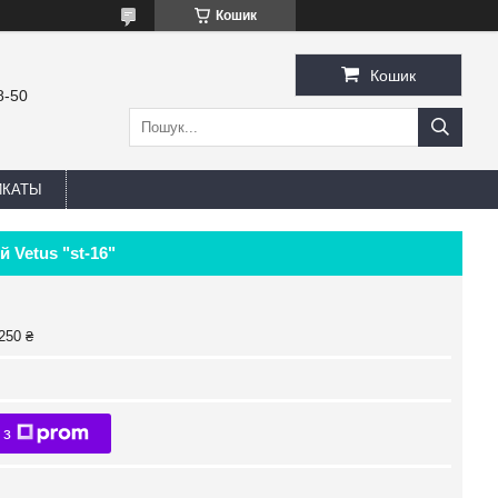
Кошик
Кошик
8-50
ИКАТЫ
 Vetus "st-16"
250 ₴
 з