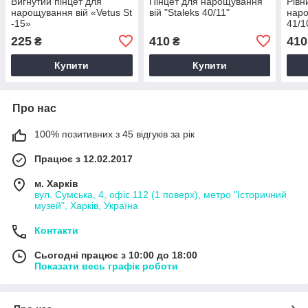
Вигнутий пінцет для
Пінцет для нарощування
Рівн
нарощування вій «Vetus St
вій "Staleks 40/11"
наро
-15»
41/1
225
410
410
₴
₴
Купити
Купити
Про нас
100% позитивних з 45 відгуків за рік
Працює з 12.02.2017
м. Харків
вул. Сумська, 4, офіс 112 (1 поверх), метро "Історичний
музей", Харків, Україна
Контакти
Сьогодні працює з 10:00 до 18:00
Показати весь графік роботи