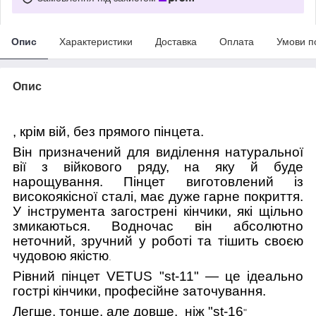
Опис
Характеристики
Доставка
Оплата
Умови п
Опис
, крім вій, без прямого пінцета.
Він призначений для виділення натуральної
вії з війкового ряду, на яку й буде
нарощування. Пінцет виготовлений із
високоякісної сталі, має дуже гарне покриття.
У інструмента загострені кінчики, які щільно
змикаються. Водночас він абсолютно
неточний, зручний у роботі та тішить своєю
чудовою якістю
.
Рівний пінцет VETUS "st-11" — це ідеально
гострі кінчики, професійне заточування.
Легше, тонше, але довше, ніж "st-16
"