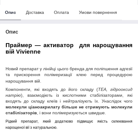
Опис
Доставка
Оплата
Умови повернення
Опис
Праймер — активатор для нарощування
вій Vivienne
Новий препарат у лінійці цього бренда для поліпшення адгезії
та прискорення полімеризації клею перед процедурою
нарощування вій.
Компоненти, які входять до його складу (
ТЕА, гідрооксид
натрію
), взаємодіють із кислотними стабілізаторами, які
входять до складу клеїв і нейтралізують їх. Унаслідок чого
молекули ціаноакрилату більше не стримують молекули
стабілізаторів
, і вони полімеризуються швидше.
Рідкий препарат, який додатково підвищує якість склеювання
нарощеної вії з натуральною.