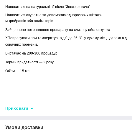
Наноситься на натуральні вії після "Знежирювача".
Наноситься акуратно за допомогою одноразових щіточок —
мікробрашів або аплікаторів.
Заборонено потрапляння препарату на слизову оболонку ока.
Х
Попрасувати при температурі від 0 до 26 °C, у сухому місці, далеко від
сонячних променів.
Вистачає на 200-300 процедур
Термін придатності — 2 року
Об'єм — 15 мл
Приховати
Умови доставки