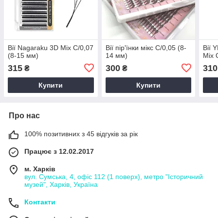
Вії Nagaraku 3D Mix С/0,07
Вії пір'їнки мікс С/0,05 (8-
Вії 
(8-15 мм)
14 мм)
Mix 
315
300
310
₴
₴
Купити
Купити
Про нас
100% позитивних з 45 відгуків за рік
Працює з 12.02.2017
м. Харків
вул. Сумська, 4, офіс 112 (1 поверх), метро "Історичний
музей", Харків, Україна
Контакти