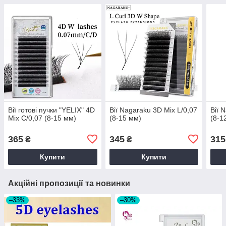
Вії готові пучки "YELIX" 4D
Вії Nagaraku 3D Mix L/0,07
Вії 
Mix C/0,07 (8-15 мм)
(8-15 мм)
(8-1
365
345
315
₴
₴
Купити
Купити
Акційні пропозиції та новинки
–33%
–30%