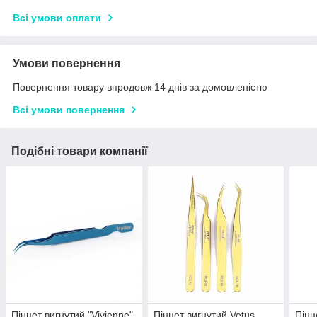
Всі умови оплати
Умови повернення
Повернення товару впродовж 14 днів за домовленістю
Всі умови повернення
Подібні товари компанії
Пінцет вигнутий "Vivienne",
Пінцет вигнутий Vetus
Пінц