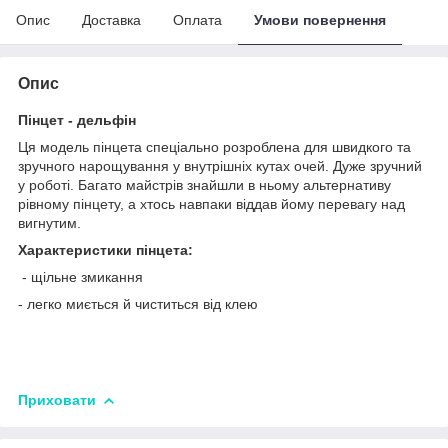
Опис
Доставка
Оплата
Умови повернення
Опис
Пінцет
- дельфін
Ця модель пінцета спеціально розроблена для швидкого та
зручного нарощування у внутрішніх кутах очей. Дуже зручний
у роботі. Багато майстрів знайшли в ньому альтернативу
рівному пінцету, а хтось навпаки віддав йому перевагу над
вигнутим.
Характеристики пінцета:
- щільне змикання
- легко миється й чиститься від клею
Приховати