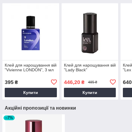
Клей для нарощування вій
Клей для нарощування вій
Клей
"Vivienne LONDON", 3 мл
"Lady Black"
"Lex
395
446,20
640
₴
₴
485 ₴
Купити
Купити
Акційні пропозиції та новинки
–7%