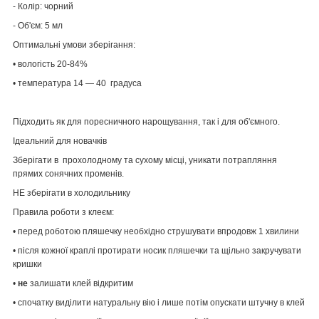
- Колір: чорний
- Об'єм: 5 мл
Оптимальні умови зберігання:
•
вологість 20-84%
• температура 14 — 40 градуса
Підходить як для поресничного нарощування, так і для об'ємного.
Ідеальний для новачків
Зберігати в прохолодному та сухому місці, уникати потрапляння
прямих сонячних променів.
НЕ зберігати в холодильнику
Правила роботи з клеєм:
•
перед роботою пляшечку необхідно струшувати впродовж 1 хвилини
•
після кожної краплі протирати носик пляшечки та щільно закручувати
кришки
•
не
залишати клей відкритим
•
спочатку виділити натуральну вію і лише потім опускати штучну в клей