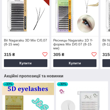
Вії Nagaraku 3D Mix С/0,07
Ресницы Nagaraku 1D Y-
Вії 
(8-15 мм)
форма Mix D/0.07 (8-15
(8-1
мм)
315
305
315
₴
₴
Купити
Купити
Акційні пропозиції та новинки
–33%
–30%