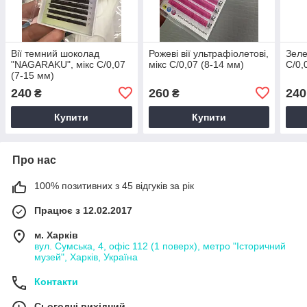
Вії темний шоколад
Рожеві вії ультрафіолетові,
Зеле
"NAGARAKU", мікс С/0,07
мікс С/0,07 (8-14 мм)
С/0,
(7-15 мм)
240
260
240
₴
₴
Купити
Купити
Про нас
100% позитивних з 45 відгуків за рік
Працює з 12.02.2017
м. Харків
вул. Сумська, 4, офіс 112 (1 поверх), метро "Історичний
музей", Харків, Україна
Контакти
Сьогодні вихідний