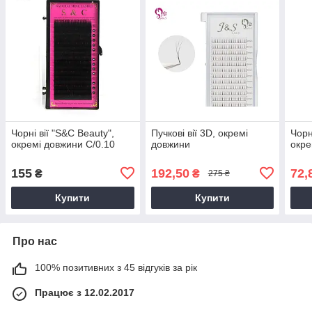
Чорні вії "S&C Beauty",
Пучкові вії 3D, окремі
Чорн
окремі довжини С/0.10
довжини
окре
155
192,50
72,
₴
₴
275 ₴
Купити
Купити
Про нас
100% позитивних з 45 відгуків за рік
Працює з 12.02.2017