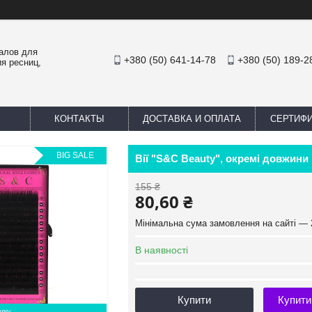
иалов для
+380 (50) 641-14-78
+380 (50) 189-2
я ресниц,
КОНТАКТЫ
ДОСТАВКА И ОПЛАТА
СЕРТИФ
BIG SALE
Вії "S&C Beauty", окремі довжини 
155 ₴
80,60 ₴
Мінімальна сума замовлення на сайті — 
В наявності
Купити
Купити