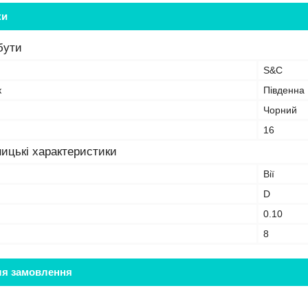
ки
бути
S&C
к
Південна
Чорний
16
ицькі характеристики
Вії
D
0.10
8
ля замовлення