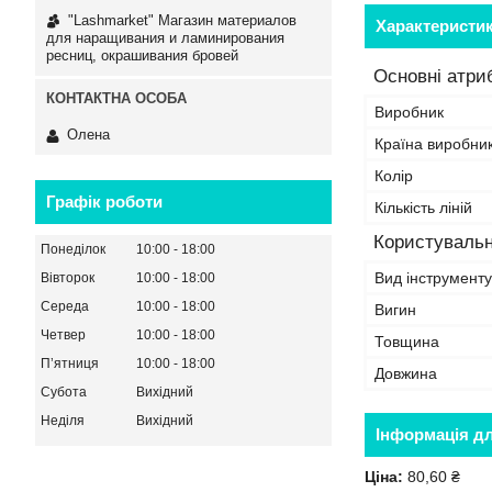
"Lashmarket" Магазин материалов
Характеристи
для наращивания и ламинирования
ресниц, окрашивания бровей
Основні атри
Виробник
Олена
Країна виробни
Колір
Графік роботи
Кількість ліній
Користувальн
Понеділок
10:00
18:00
Вид інструменту
Вівторок
10:00
18:00
Середа
10:00
18:00
Вигин
Четвер
10:00
18:00
Товщина
Пʼятниця
10:00
18:00
Довжина
Субота
Вихідний
Неділя
Вихідний
Інформація д
Ціна:
80,60 ₴