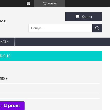
Кошик
Кошик
8-50
ИКАТЫ
D/0.10
250 ₴
 з