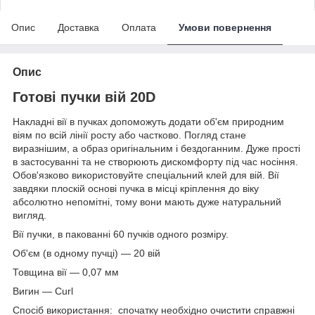
Опис
Доставка
Оплата
Умови повернення
Опис
Готові пучки вій 20D
Накладні вії в пучках допоможуть додати об'єм природним
віям по всій лінії росту або частково. Погляд стане
виразнішим, а образ оригінальним і бездоганним. Дуже прості
в застосуванні та не створюють дискомфорту під час носіння.
Обов'язково використовуйте спеціальний клей для вій. Вії
завдяки плоскій основі пучка в місці кріплення до віку
абсолютно непомітні, тому вони мають дуже натуральний
вигляд.
Вії пучки, в пакованні 60 пучків одного розміру.
Об'єм (в одному пучці) — 20 вій
Товщина вії — 0,07 мм
Вигин — Curl
Спосіб використання: спочатку необхідно очистити справжні