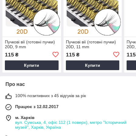
Пучкові вії (готовні пучки)
Пучкові вії (готовні пучки)
Пучко
20D, 9 mm
20D, 11 mm
20D
115
115
115
₴
₴
Купити
Купити
Про нас
100% позитивних з 45 відгуків за рік
Працює з 12.02.2017
м. Харків
вул. Сумська, 4, офіс 112 (1 поверх), метро "Історичний
музей", Харків, Україна