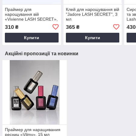
Праймер для
Клей для нарощування вій
Сиро
нарощування вій
"Jadore LASH SECRET", 3
та з
«Vivienne LASH SECRET»,
мл
Lash
15 мл
310
365
430
₴
₴
Купити
Купити
Акційні пропозиції та новинки
Праймер для наращивания
ресниц «Vilmy», 15 мл