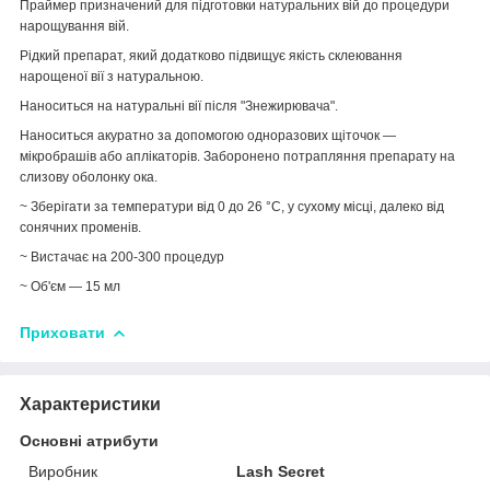
Праймер призначений для підготовки натуральних вій до процедури
нарощування вій.
Рідкий препарат, який додатково підвищує якість склеювання
нарощеної вії з натуральною.
Наноситься на натуральні вії після "Знежирювача".
Наноситься акуратно за допомогою одноразових щіточок —
мікробрашів або аплікаторів. Заборонено потрапляння препарату на
слизову оболонку ока.
~ Зберігати за температури від 0 до 26 °C, у сухому місці, далеко від
сонячних променів.
~ Вистачає на 200-300 процедур
~ Об'єм — 15 мл
Приховати
Характеристики
Основні атрибути
Виробник
Lash Secret