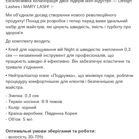
Ексклюзивна колаборація двох лідерів lash-індустрії — Design
Lashes і MARY LASH! ✨
Ми об'єднали досвід створення нового революційного
продукту! Понад рік розробок і тепер перед вами ідеальний
набір для майстрів, які цінують швидкість, якість і турботу про
здоров'я.
До комплекту входить:
• Клей для нарощування вій Night зі швидкістю зчеплення 0,3
сек — незамінний інструмент для професіоналів, що
працюють швидко й ефективно. Він забезпечує еластичне та
тривале з'єднання.
• Нейтралізатор клею «Подружка», що мінімізує пари, роблячи
процедуру комфортнішою для клієнтів і безпечнішою для
майстра.
- Зчепка: 0,3 сек
- Термін носіння: 8-9 тижнів
- Колір: чорний
- Країна-виробник: Південна Корея
- Об'єм: 5 мл
Оптимальні умови зберігання та роботи:
- вологість 30-70%