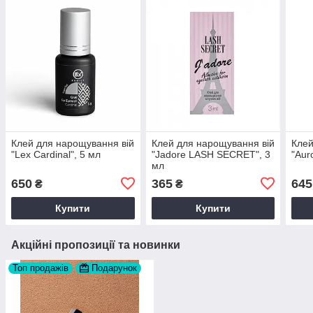
Клей для нарощування вій
Клей для нарощування вій
Клей
"Lex Cardinal", 5 мл
"Jadore LASH SECRET", 3
"Aur
мл
650
365
645
₴
₴
Купити
Купити
Акційні пропозиції та новинки
Топ продажів
Подарунок