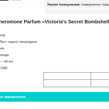
повернення това
eromone Parfum «Victoria's Secret Bombshell
кові
Лист чорної смородини
нія
оянда
 — 40 мл
: ОАЕ
ля замовлення