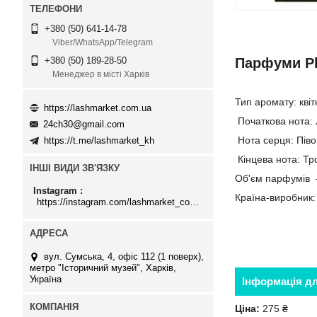
+380 (50) 641-14-78
Viber/WhatsApp/Telegram
Парфуми Ph
+380 (50) 189-28-50
Менеджер в місті Харків
Тип аромату: квіт
https://lashmarket.com.ua
Початкова нота: 
24ch30@gmail.com
Нота серця: Піво
https://t.me/lashmarket_kh
Кінцева нота: Тр
ІНШІ ВИДИ ЗВ'ЯЗКУ
Об'єм парфумів
Instagram
Країна-виробник
https://instagram.com/lashmarket_com_ua
вул. Сумська, 4, офіс 112 (1 поверх),
метро "Історичний музей", Харків,
Україна
Інформація д
Ціна:
275 ₴