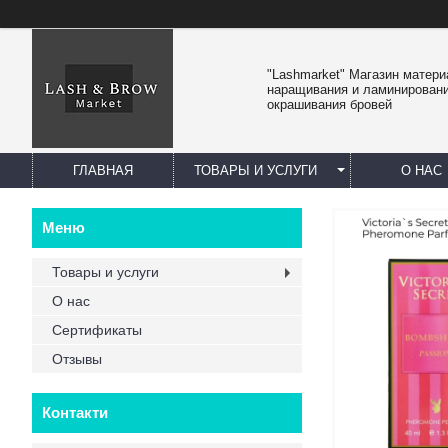
"Lashmarket" Магазин матер
наращивания и ламинировани
окрашивания бровей
ГЛАВНАЯ
ТОВАРЫ И УСЛУГИ
О НАС
Товары и услуги
О нас
Сертификаты
Отзывы
Контакти