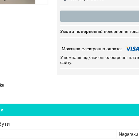
повернення това
У компанії підключені електронні пла
сайту.
ku
ки
бути
Nagaraku