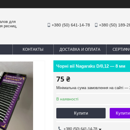
иалов для
+380 (50) 641-14-78
+380 (50) 189-2
я ресниц,
КОНТАКТЫ
ДОСТАВКА И ОПЛАТА
СЕРТИФ
Чорні вії Nagaraku D/0,12 — 8 мм
75 ₴
Мінімальна сума замовлення на сайті — 
В наявності
Купити
Купити
+380 (50) 641-14-78