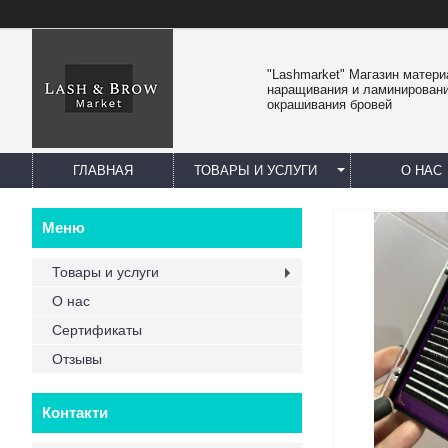
"Lashmarket" Магазин матер
наращивания и ламинировани
окрашивания бровей
ГЛАВНАЯ
ТОВАРЫ И УСЛУГИ
О НАС
Товары и услуги
О нас
Сертификаты
Отзывы
Контакти