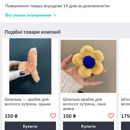
Повернення товару впродовж 14 днів за домовленістю
Всі умови повернення
Подібні товари компанії
Шпилька — крабик для
Шпилька-крабик для
Шпил
волосся хутряна, оранж
волосся хутряна, синя
воло
жовта
150
150
175
₴
₴
Купити
Купити