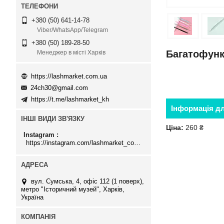
+380 (50) 641-14-78
Viber/WhatsApp/Telegram
+380 (50) 189-28-50
Багатофунк
Менеджер в місті Харків
https://lashmarket.com.ua
24ch30@gmail.com
https://t.me/lashmarket_kh
Інформація д
ІНШІ ВИДИ ЗВ'ЯЗКУ
Ціна:
260 ₴
Instagram
https://instagram.com/lashmarket_com_ua
вул. Сумська, 4, офіс 112 (1 поверх),
метро "Історичний музей", Харків,
Україна