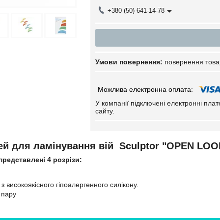
+380 (50) 641-14-78
повернення това
У компанії підключені електронні пла
сайту.
дей для ламінування вій Sculptor "OPEN LO
представлені 4 розрізи:
і з високоякісного гіпоалергенного силікону.
1 пару