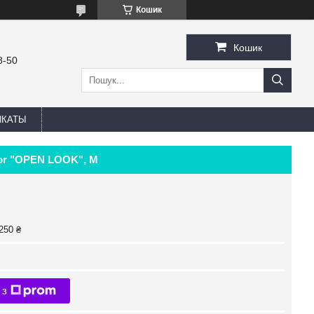
Кошик
Кошик
8-50
ИКАТЫ
tor "OPEN LOOK", М
250 ₴
 з