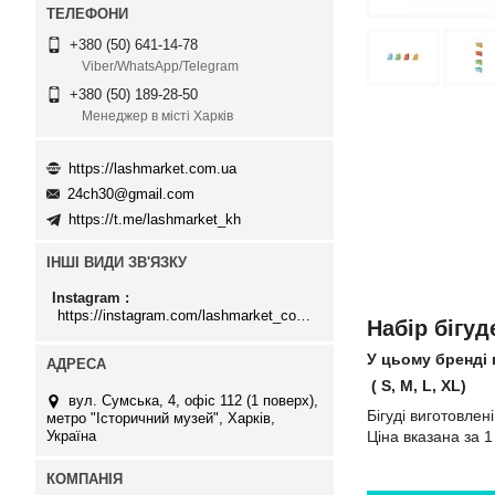
+380 (50) 641-14-78
Viber/WhatsApp/Telegram
+380 (50) 189-28-50
Менеджер в місті Харків
https://lashmarket.com.ua
24ch30@gmail.com
https://t.me/lashmarket_kh
ІНШІ ВИДИ ЗВ'ЯЗКУ
Instagram
https://instagram.com/lashmarket_com_ua
Набір бігу
У цьому бренді 
( S, M, L, XL)
вул. Сумська, 4, офіс 112 (1 поверх),
Бігуді виготовлен
метро "Історичний музей", Харків,
Україна
Ціна вказана за 