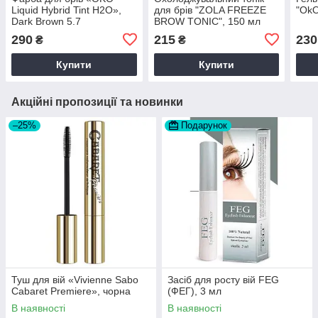
Liquid Hybrid Tint H2O»,
для брів "ZOLA FREEZE
"OkO
Dark Brown 5.7
BROW TONIC", 150 мл
290
215
230
₴
₴
Купити
Купити
Акційні пропозиції та новинки
–25%
Подарунок
Туш для вій «Vivienne Sabo
Засіб для росту вій FEG
Cabaret Premiere», чорна
(ФЕГ), 3 мл
В наявності
В наявності