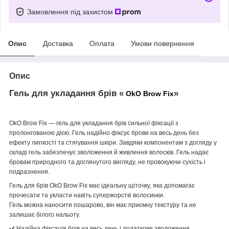
Замовлення під захистом
Опис
Доставка
Оплата
Умови повернення
Опис
Гель для укладання брів «
»
OkO Brow Fix
OkO Brow Fix — гель для укладання брів сильної фіксації з
пролонгованою дією. Гель надійно фіксує брови на весь день без
ефекту липкості та стягування шкіри. Завдяки компонентам з догляду у
складі гель забезпечує зволоження й живлення волосків. Гель надає
бровам природного та доглянутого вигляду, не провокуючи сухість і
подразнення.
Гель для брів OkO Brow Fix має ідеальну щіточку, яка допомагає
прочесати та укласти навіть супержорсткі волосинки.
Гель можна наносити пошарово, він має приємну текстуру та не
залишає білого нальоту.
✔️ Надійна фіксація брів на весь день і додаткове зволоження