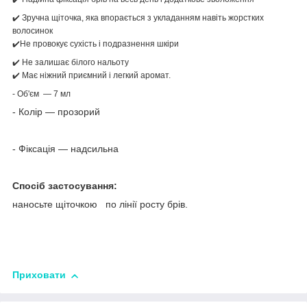
✔️ Зручна щіточка, яка впорається з укладанням навіть жорстких
волосинок
✔️Не провокує сухість і подразнення шкіри
✔️ Не залишає білого нальоту
✔️ Має ніжний приємний і легкий аромат.
- Об'єм — 7 мл
- Колір — прозорий
- Фіксація — надсильна
Спосіб застосування:
наносьте щіточкою по лінії росту брів.
Приховати