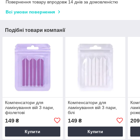
Повернення товару впродовж 14 днів за домовленістю
Всі умови повернення
Подібні товари компанії
Компенсатори для
Компенсатори для
Комп
ламінування вій 3 пари,
ламінування вій 3 пари,
ламі
фіолетові
білі
роже
149
149
209
₴
₴
Купити
Купити