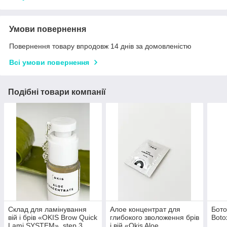
Умови повернення
Повернення товару впродовж 14 днів за домовленістю
Всі умови повернення
Подібні товари компанії
Склад для ламінування
Алое концентрат для
Бото
вій і брів «OKIS Brow Quick
глибокого зволоження брів
Boto
Lami SYSTEM», step 3
і вій «Okis Aloe