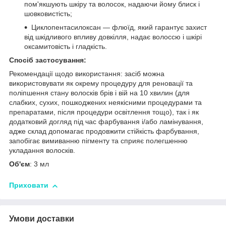
пом'якшують шкіру та волосок, надаючи йому блиск і
шовковистість;
Циклопентасилоксан — флюїд, який гарантує захист
від шкідливого впливу довкілля, надає волоссю і шкірі
оксамитовість і гладкість.
Спосіб застосування:
Рекомендації щодо використання: засіб можна
використовувати як окрему процедуру для реновації та
поліпшення стану волосків брів і вій на 10 хвилин (для
слабких, сухих, пошкоджених неякісними процедурами та
препаратами, після процедури освітлення тощо), так і як
додатковий догляд під час фарбування і/або ламінування,
адже склад допомагає продовжити стійкість фарбування,
запобігає вимиванню пігменту та сприяє полегшенню
укладання волосків.
Об'єм
: 3 мл
Приховати
Умови доставки