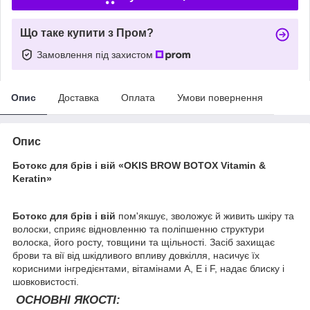
Що таке купити з Пром?
Замовлення під захистом
Опис
Доставка
Оплата
Умови повернення
Опис
Ботокс для брів і вій «
OKIS BROW BOTOX Vitamin &
Keratin»
Ботокс для брів і вій
пом'якшує, зволожує й живить шкіру та
волоски, сприяє відновленню та поліпшенню структури
волоска, його росту, товщини та щільності. Засіб захищає
брови та вії від шкідливого впливу довкілля, насичує їх
корисними інгредієнтами, вітамінами A, E і F, надає блиску і
шовковистості.
ОСНОВНІ ЯКОСТІ: