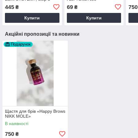
Concentrate», 3 мл
445
69
750
₴
₴
Купити
Купити
Акційні пропозиції та новинки
Подарунок
Щастя для брів «Happy Brows
NIKK MOLE»
В наявності
750
₴