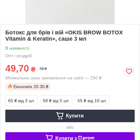
Ботокс для брів і вій «OKIS BROW BOTOX
Vitamin & Keratin», саше 3 мл
В наявності
Опт і роздріб
49,70
₴
70 ₴
Мінімальна сума замовлення на сайті — 250 ₴
Економія
20.30 ₴
65 ₴
від 3 шт.
58 ₴
від 5 шт.
55 ₴
від 10 шт.
Купити
або
Купити з