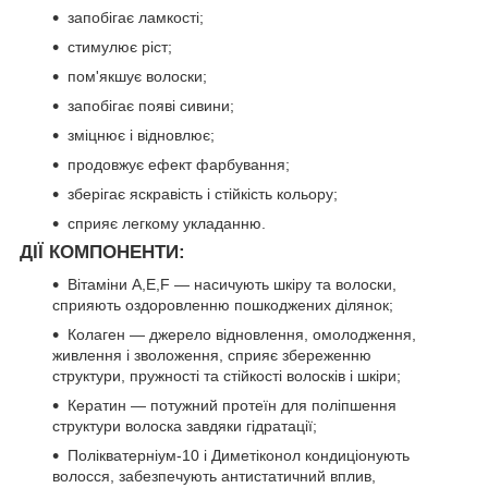
запобігає ламкості;
стимулює ріст;
пом'якшує волоски;
запобігає появі сивини;
зміцнює і відновлює;
продовжує ефект фарбування;
зберігає яскравість і стійкість кольору;
сприяє легкому укладанню.
ДІЇ КОМПОНЕНТИ:
Вітаміни A,E,F — насичують шкіру та волоски,
сприяють оздоровленню пошкоджених ділянок;
Колаген — джерело відновлення, омолодження,
живлення і зволоження, сприяє збереженню
структури, пружності та стійкості волосків і шкіри;
Кератин — потужний протеїн для поліпшення
структури волоска завдяки гідратації;
Полікватерніум-10 і Диметіконол кондиціонують
волосся, забезпечують антистатичний вплив,