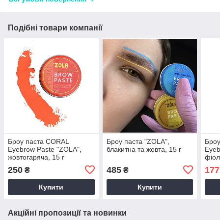
Подібні товари компанії
Броу паста CORAL
Броу паста "ZOLA",
Броу
Eyebrow Paste "ZOLA",
блакитна та жовта, 15 г
Eyeb
жовтогаряча, 15 г
фіол
250
485
177
₴
₴
Купити
Купити
Акційні пропозиції та новинки