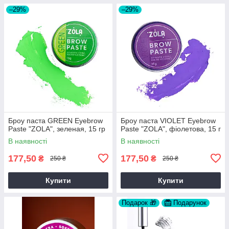
–29%
–29%
Броу паста GREEN Eyebrow
Броу паста VIOLET Eyebrow
Paste "ZOLA", зеленая, 15 гр
Paste "ZOLA", фіолетова, 15 г
В наявності
В наявності
177,50
177,50
₴
₴
250 ₴
250 ₴
Купити
Купити
Подарок 🎁
Подарунок