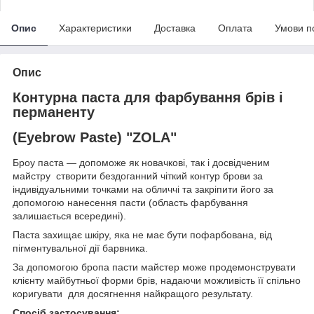
Опис
Характеристики
Доставка
Оплата
Умови п
Опис
Контурна паста для фарбування брів і
перманенту
(Eyebrow Paste) "ZOLA"
Броу паста — допоможе як новачкові, так і досвідченим
майстру створити бездоганний чіткий контур брови за
індивідуальними точками на обличчі та закріпити його за
допомогою нанесення пасти (область фарбування
залишається всередині).
Паста захищає шкіру, яка не має бути пофарбована, від
пігментувальної дії барвника.
За допомогою бропа пасти майстер може продемонструвати
клієнту майбутньої форми брів, надаючи можливість її спільно
коригувати для досягнення найкращого результату.
Спосіб застосування: