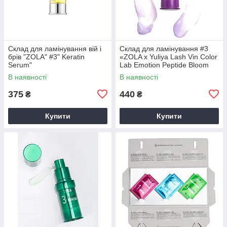
Склад для ламінування вій і
Склад для ламінування #3
брів "ZOLA" #3" Keratin
«ZOLA x Yuliya Lash Vin Color
Serum"
Lab Emotion Peptide Bloom
Therapy»
В наявності
В наявності
375
440
₴
₴
Купити
Купити