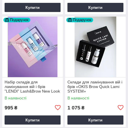
Купити
Купити
Подарунок
Подарунок
Набір складів для
Склади для ламінування вій і
ламінування вій і брів
брів «OKIS Brow Quick Lami
"LENDI" Lash&Brow New Look
SYSTEM»
В наявності
В наявності
995
1 075
₴
₴
Купити
Купити