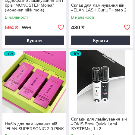
Однофазне ламінування вій і
брів "MONOSTEP Molea"
Склад для ламінування вій
(моночеп nikk mole)
«ELAN LASH CurlUP» step 2
В наявності
В наявності
594
430
₴
₴
660 ₴
Купити
Купити
–7%
–6%
Склади для ламінування вій
Набір для ламінування вій
«OKIS Brow Quick Lami
"ELAN SUPERSONIC 2.0 PINK
SYSTEM», 1 і 2