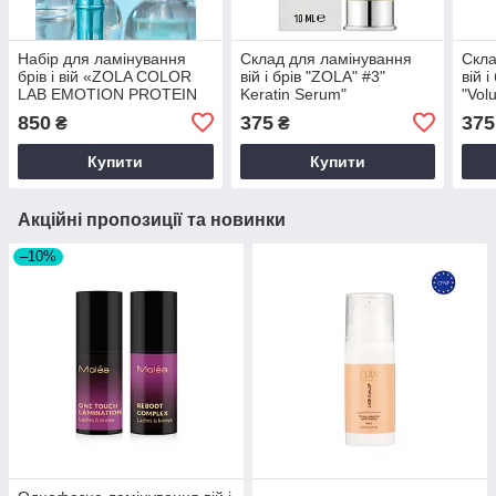
Набір для ламінування
Склад для ламінування
Скла
брів і вій «ZOLA COLOR
вій і брів "ZOLA" #3"
вій 
LAB EMOTION PROTEIN
Keratin Serum"
"Vol
RECONSTRUCTION"
850
375
375
₴
₴
Купити
Купити
Акційні пропозиції та новинки
–10%