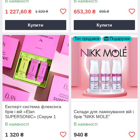
В наявності
В наявності
1 227,60
653,30
₴
₴
1 320 ₴
695 ₴
Купити
Купити
Топ продажів
Подарунок
Експерт-система флексінга
брів і вій «Elan
Склади для ламінування вій і
SUPERSONIC» (Серум 1
брів "NIKK MOLE"
CLEAR прозорий)
В наявності
В наявності
1 320
940
₴
₴