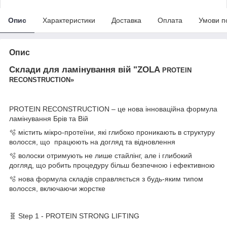
Опис
Характеристики
Доставка
Оплата
Умови п
Опис
Склади для ламінування вій "ZOLA
PROTEIN
RECONSTRUCTION»
PROTEIN RECONSTRUCTION – це нова інноваційна формула
ламінування Брів та Вій
🫧 містить мікро-протеїни, які глибоко проникають в структуру
волосся, що працюють на догляд та відновлення
🫧 волоски отримують не лише стайлінг, але і глибокий
догляд, що робить процедуру більш безпечною і ефективною
🫧 нова формула складів справляється з будь-яким типом
волосся, включаючи жорстке
🧬 Step 1 - PROTEIN STRONG LIFTING