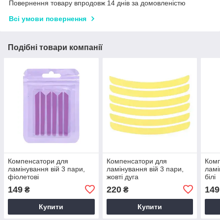
Повернення товару впродовж 14 днів за домовленістю
Всі умови повернення
Подібні товари компанії
Компенсатори для
Компенсатори для
Комп
ламінування вій 3 пари,
ламінування вій 3 пари,
ламі
фіолетові
жовті дуга
білі
149
220
149
₴
₴
Купити
Купити