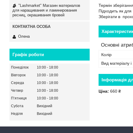
Термін зберігання
"Lashmarket" Магазин материалов
для наращивания и ламинирования
Підходить як для
ресниц, окрашивания бровей
Зберігати в прох
Характеристи
Олена
Основні атри
Графік роботи
Колір
Вид матеріалу і
Понеділок
10:00
18:00
Вівторок
10:00
18:00
Інформація д
Середа
10:00
18:00
Четвер
10:00
18:00
Ціна:
660 ₴
Пʼятниця
10:00
18:00
Субота
Вихідний
Неділя
Вихідний