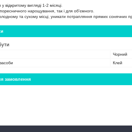
 у відкритому вигляді 1-2 місяці.
 поресничного нарощування, так і для об'ємного.
олодному та сухому місці, уникати потрапляння прямих сонячних п
ки
бути
Чорний
 засоби
Клей
ля замовлення