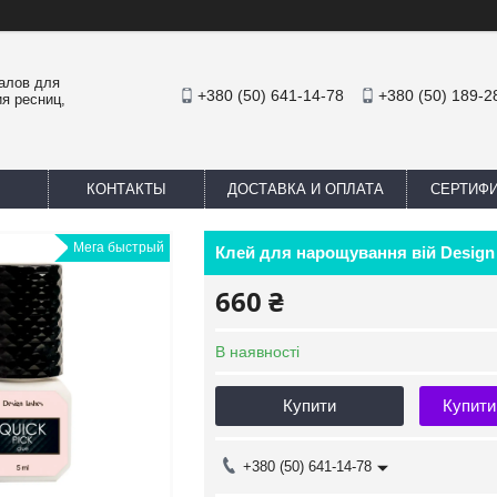
иалов для
+380 (50) 641-14-78
+380 (50) 189-2
я ресниц,
КОНТАКТЫ
ДОСТАВКА И ОПЛАТА
СЕРТИФ
Мега быстрый
Клей для нарощування вій Design
660 ₴
В наявності
Купити
Купити
+380 (50) 641-14-78