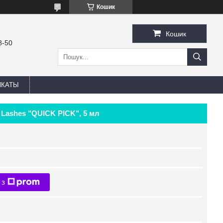
Кошик
Кошик
8-50
ИКАТЫ
 Lashes "QUICK PICK", 5 мл
 з