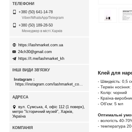
+380 (50) 641-14-78
Viber/WhatsApp/Telegram
+380 (50) 189-28-50
Менеджер в місті Харків
https://lashmarket.com.ua
24ch30@gmail.com
https://t.me/lashmarket_kh
ІНШІ ВИДИ ЗВ'ЯЗКУ
Клей для нар
Instagram
- Швидкість: 0,5 с
https://instagram.com/lashmarket_com_ua
- Термін носіння:
- Колір: чорний
- Країна-виробни
- Об'єм: 5 мл
вул. Сумська, 4, офіс 112 (1 поверх),
метро "Історичний музей", Харків,
Оптимальні умов
Україна
- вологість 40-70
- температура 20