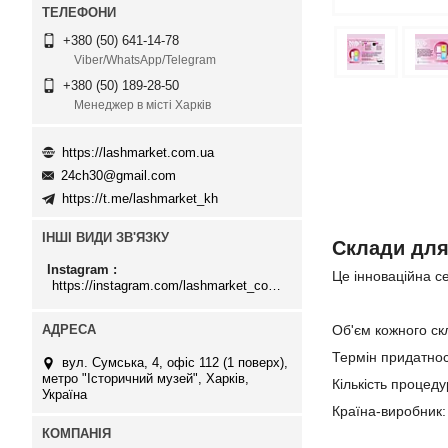
+380 (50) 641-14-78
Viber/WhatsApp/Telegram
+380 (50) 189-28-50
Менеджер в місті Харків
https://lashmarket.com.ua
24ch30@gmail.com
https://t.me/lashmarket_kh
ІНШІ ВИДИ ЗВ'ЯЗКУ
Склади для
Instagram
Це інноваційна се
https://instagram.com/lashmarket_com_ua
Об'єм кожного ск
Термін придатност
вул. Сумська, 4, офіс 112 (1 поверх),
метро "Історичний музей", Харків,
Кількість процеду
Україна
Країна-виробник: