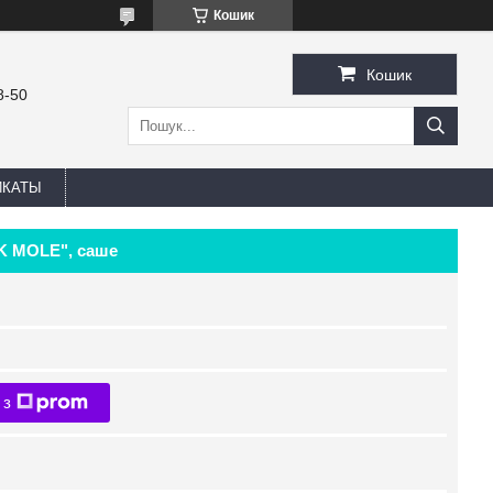
Кошик
Кошик
8-50
ИКАТЫ
KK MOLE", саше
 з