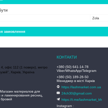
бути
Zola
ля замовлення
+380 (50) 641-14-78
 4, офіс 112 (1 поверх), метро
Viber/WhatsApp/Telegram
узей", Харків, Україна
+380 (50) 189-28-50
Менеджер в місті Харків
https://lashmarket.com.ua
 Магазин материалов для
24ch30@gmail.com
 и ламинирования ресниц,
 бровей
https://t.me/lashmarket_kh
Instagram