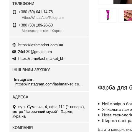
+380 (50) 641-14-78
Viber/WhatsApp/Telegram
+380 (50) 189-28-50
Менеджер в місті Харків
https://lashmarket.com.ua
24ch30@gmail.com
https://t.me/lashmarket_kh
ІНШІ ВИДИ ЗВ'ЯЗКУ
Instagram
https://instagram.com/lashmarket_com_ua
Фарба для бр
⠀
Неймовірно баг
вул. Сумська, 4, офіс 112 (1 поверх),
Унікальна ламе
метро "Історичний музей", Харків,
Нова технологія
Україна
Широка палітра 
Багата колористика