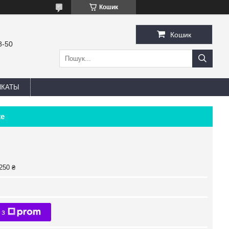
Кошик
Кошик
8-50
ИКАТЫ
te
250 ₴
 з