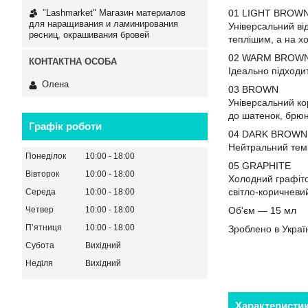
"Lashmarket" Магазин материалов
01 LIGHT BROW
для наращивания и ламинирования
Універсальний від
ресниц, окрашивания бровей
теплішим, а на х
02 WARM BROW
Ідеально підходи
Олена
03 BROWN
Універсальний кор
до шатенок, брюн
Графік роботи
04 DARK BROWN
Нейтральний темн
Понеділок
10:00
18:00
05 GRAPHITE
Вівторок
10:00
18:00
Холодний графітов
світло-коричневи
Середа
10:00
18:00
Об'єм — 15 мл
Четвер
10:00
18:00
Пʼятниця
10:00
18:00
Зроблено в Україн
Субота
Вихідний
Неділя
Вихідний
Характеристи