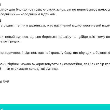
N
тінок для блондинок і світло-русях жінок, він не перетемнює волосс
олодніших — холоднішим відтінком.
N
ть рудим і теплим шатенкам, має насичений мідно-коричневий відті
ичневий відтінок, щільно береться на шкіру та підійде всім, кому п
еток і рудих.
о-коричневий відтінок має нейтральну базу, що підходить брюнетк
ий відтінок можна використовувати як самостійно, так і як колір к
й — ви отримаєте холодніші відтінки.
і 💛💙
ки