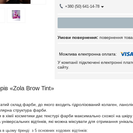
+380 (50) 641-14-78
повернення това
У компанії підключені електронні пла
сайту.
ів «Zola Brow Tint»
атий склад фарби, до якого входить гідролізований колаген, ланолін
лярна структура фарби.
 в хімії косметики дає текстурі фарби максимально схожої на шкіру 
універсальних відтінків, які можна міксувати для отримання унікал
 в цьому бренді з 5 основних ходових відтінків: