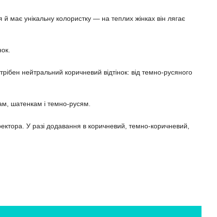
я й має унікальну колористку — на теплих жінках він лягає
нок.
отрібен нейтральний коричневий відтінок: від темно-русяного
ам, шатенкам і темно-русям.
оректора. У разі додавання в коричневий, темно-коричневий,