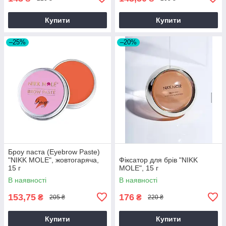
Купити
Купити
–25%
–20%
Броу паста (Eyebrow Paste)
"NIKK MOLE", жовтогаряча,
Фіксатор для брів "NIKK
15 г
MOLE", 15 г
В наявності
В наявності
153,75
176
₴
₴
205 ₴
220 ₴
Купити
Купити