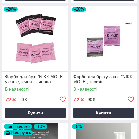
–20%
–20%
Фарба для брів "NIKK MOLE"
Фарба для брів у саше "NIKK
у саше, ісиня — чорна
MOLE", графіт
В наявності
В наявності
72
72
₴
₴
90 ₴
90 ₴
Купити
Купити
Топ продажів
–10%
–5%
Подарунок