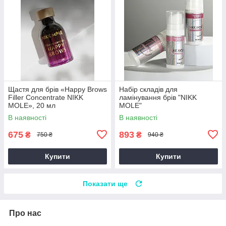
Щастя для брів «Happy Brows
Набір складів для
Filler Concentrate NIKK
ламінування брів "NIKK
MOLE», 20 мл
MOLE"
В наявності
В наявності
675
893
₴
₴
750 ₴
940 ₴
Купити
Купити
Показати ще
Про нас