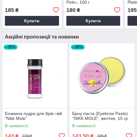
Pink», 100 г
Plat
185
180
195
₴
₴
Купити
Купити
Акційні пропозиції та новинки
–35%
–30%
Ензимна пудра для брів і вій
Броу паста (Eyebrow Paste)
"Nikk Mole"
“NIKK MOLE", желтая, 15 гр
В наявності
В наявності
143
143,50
₴
₴
220 ₴
205 ₴