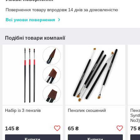
Повернення товару впродовж 14 днів за домовленістю
Всі умови повернення
Подібні товари компанії
Набір із 3 пензлів
Пензлик скошений
Пен
Synt
No3
145
65
75
₴
₴
Купити
Купити