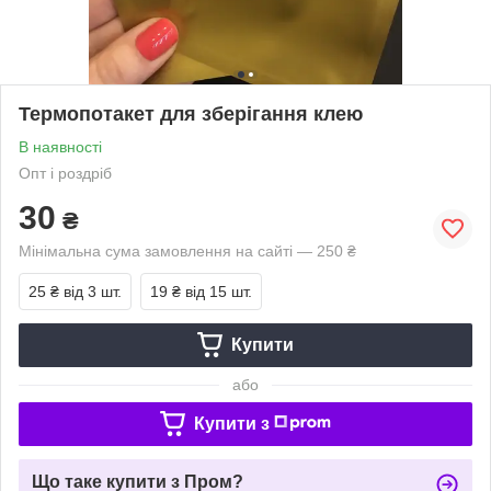
Термопотакет для зберігання клею
В наявності
Опт і роздріб
30
₴
Мінімальна сума замовлення на сайті — 250 ₴
25 ₴
від 3 шт.
19 ₴
від 15 шт.
Купити
або
Купити з
Що таке купити з Пром?