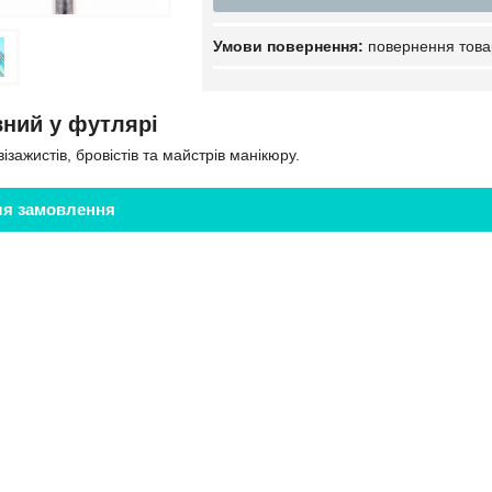
повернення това
вний у футлярі
ізажистів, бровістів та майстрів манікюру.
ля замовлення