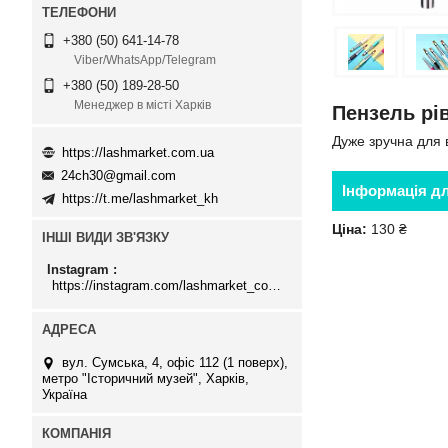
+380 (50) 641-14-78
Viber/WhatsApp/Telegram
+380 (50) 189-28-50
Менеджер в місті Харків
Пензель рі
Дуже зручна для в
https://lashmarket.com.ua
24ch30@gmail.com
Інформація д
https://t.me/lashmarket_kh
Ціна:
130 ₴
ІНШІ ВИДИ ЗВ'ЯЗКУ
Instagram
https://instagram.com/lashmarket_com_ua
вул. Сумська, 4, офіс 112 (1 поверх),
метро "Історичний музей", Харків,
Україна