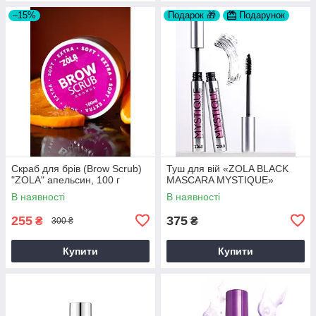
–15%
Подарок 🎁
Подарунок
Скраб для брів (Brow Scrub)
Туш для вій «ZOLA BLACK
"ZOLA" апельсин, 100 г
MASCARA MYSTIQUE»
В наявності
В наявності
255
375
₴
₴
300 ₴
Купити
Купити