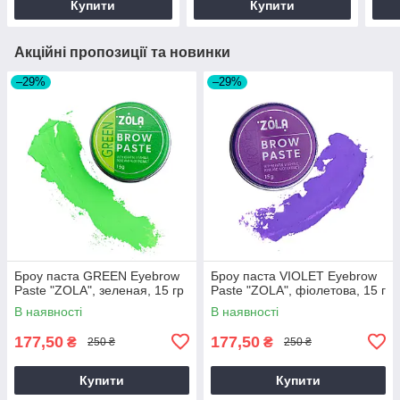
Купити
Купити
Акційні пропозиції та новинки
–29%
–29%
Броу паста GREEN Eyebrow
Броу паста VIOLET Eyebrow
Paste "ZOLA", зеленая, 15 гр
Paste "ZOLA", фіолетова, 15 г
В наявності
В наявності
177,50
177,50
₴
₴
250 ₴
250 ₴
Купити
Купити