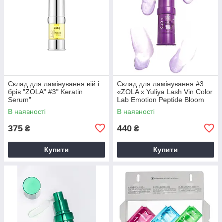
Склад для ламінування вій і
Склад для ламінування #3
брів "ZOLA" #3" Keratin
«ZOLA x Yuliya Lash Vin Color
Serum"
Lab Emotion Peptide Bloom
Therapy»
В наявності
В наявності
375
440
₴
₴
Купити
Купити