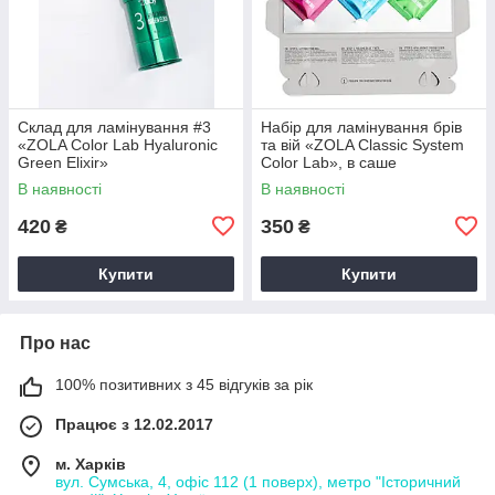
Склад для ламінування #3
Набір для ламінування брів
«ZOLA Color Lab Hyaluronic
та вій «ZOLA Classic System
Green Elixir»
Color Lab», в саше
В наявності
В наявності
420
350
₴
₴
Купити
Купити
Про нас
100% позитивних з 45 відгуків за рік
Працює з 12.02.2017
м. Харків
вул. Сумська, 4, офіс 112 (1 поверх), метро "Історичний