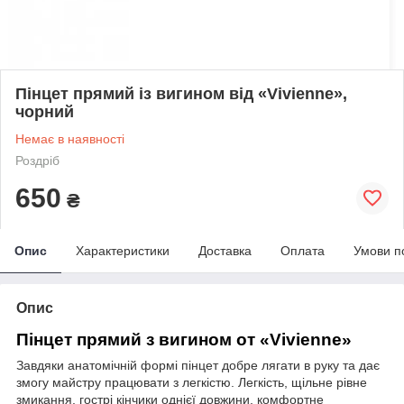
Пінцет прямий із вигином від «Vivienne»,
чорний
Немає в наявності
Роздріб
650
₴
Опис
Характеристики
Доставка
Оплата
Умови п
Опис
Пінцет
прямий
з вигином
от
«Vivienne»
Завдяки анатомічній формі пінцет добре лягати в руку та дає
змогу майстру працювати з легкістю. Легкість, щільне рівне
змикання, гострі кінчики однієї довжини, комфортне