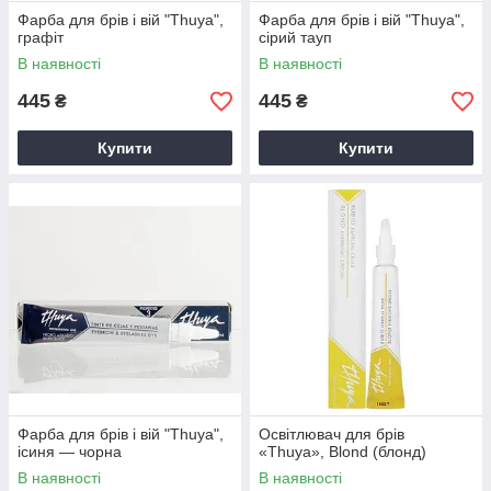
Фарба для брів і вій "Thuya",
Фарба для брів і вій "Thuya",
графіт
сірий тауп
В наявності
В наявності
445
445
₴
₴
Купити
Купити
Фарба для брів і вій "Thuya",
Освітлювач для брів
ісиня — чорна
«Thuya», Blond (блонд)
В наявності
В наявності