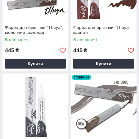
Фарба для брів і вій "Thuya",
Фарба для брів і вій "Thuya",
молочний шоколад
каштан
В наявності
В наявності
445
445
₴
₴
Купити
Купити
Новинка