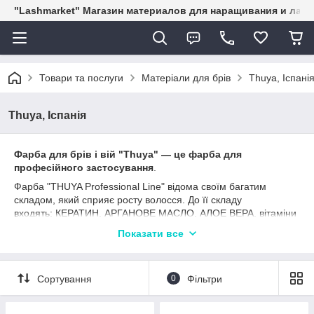
"Lashmarket" Магазин материалов для наращивания и лам
Товари та послуги
Матеріали для брів
Thuya, Іспані
Thuya, Іспанія
Фарба для брів і вій "Thuya" — це фарба для
професійного застосування
.
Фарба "THUYA Professional Line" відома своїм багатим
складом, який сприяє росту волосся. До її складу
входять: КЕРАТИН, АРГАНОВЕ МАСЛО, АЛОЕ ВЕРА, вітаміни
А, В1, В6 і В12, вітаміни С і Е, фолієва кислота та ніацин,
Показати все
мінерали та безліч інших поживних речовин.
"Thuya Professional Line" — це єдина у світі компанія, яка
розробила формулу барвника з кератином і аргановою
Сортування
0
Фільтри
олією, які надають волоссю густоти та пишності, а також
захищають його від впливу декоративної косметики.