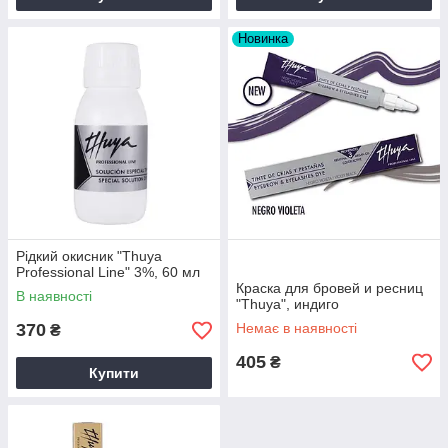
Новинка
Рідкий окисник "Thuya
Professional Line" 3%, 60 мл
Краска для бровей и ресниц
В наявності
"Thuya", индиго
370
Немає в наявності
₴
405
₴
Купити