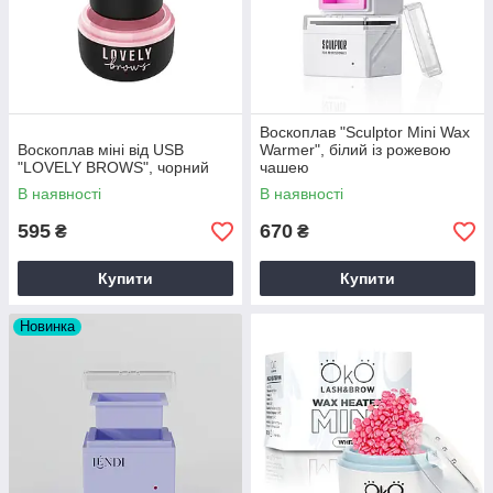
Воскоплав "Sculptor Mini Wax
Воскоплав міні від USB
Warmer", білий із рожевою
"LOVELY BROWS", чорний
чашею
В наявності
В наявності
595
670
₴
₴
Купити
Купити
Новинка