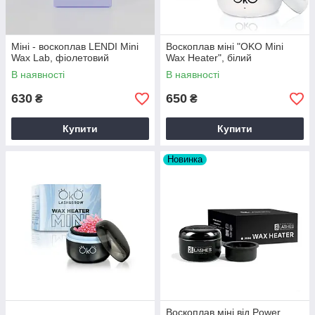
Міні - воскоплав LENDI Mini
Воскоплав міні "OKO Mini
Wax Lab, фіолетовий
Wax Heater", білий
В наявності
В наявності
630
650
₴
₴
Купити
Купити
Новинка
Воскоплав міні від Power