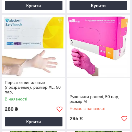
Купити
Купити
Перчатки виниловые
(прозрачные), размер ХL, 50
пар,
Рукавички рожеві, 50 пар,
В наявності
розмір М
280
Немає в наявності
₴
295
₴
Купити